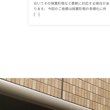
おいてその授業形態など柔軟に対応する場合があ
ります。 今回のご依頼は授業形態の多様化に伴
[…]
投
稿
の
ペ
ー
ジ
送