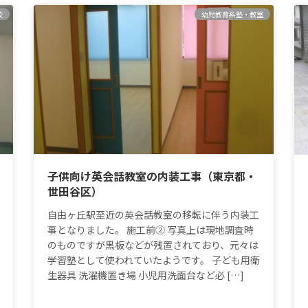
校
幼児教育系塾・教室
子供向け英会話教室の内装工事（東京都・
世田谷区）
自由ヶ丘駅至近の英会話教室の移転に伴う内装工
事となりました。 施工前② 写真上は現地調査時
のものですが黒板などが残置されており、元々は
学習塾として使われていたようです。 子ども用衛
生器具 洗濯機置き場 小児用洗面台など必 […]