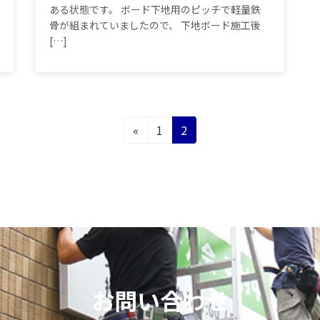
ある状態です。 ボード下地用のピッチで軽量鉄
骨が組まれていましたので、 下地ボード施工後
[…]
固
固
«
1
2
定
定
ペ
ペ
ー
ー
ジ
ジ
お問い合わせ