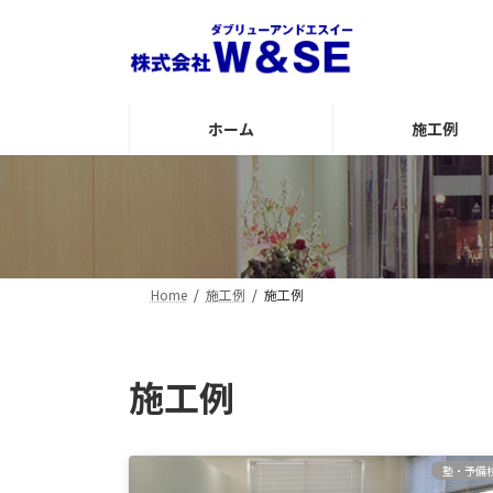
コ
ナ
ン
ビ
テ
ゲ
ン
ー
ツ
シ
ホーム
施工例
へ
ョ
ス
ン
キ
に
ッ
移
プ
動
Home
施工例
施工例
施工例
塾・予備