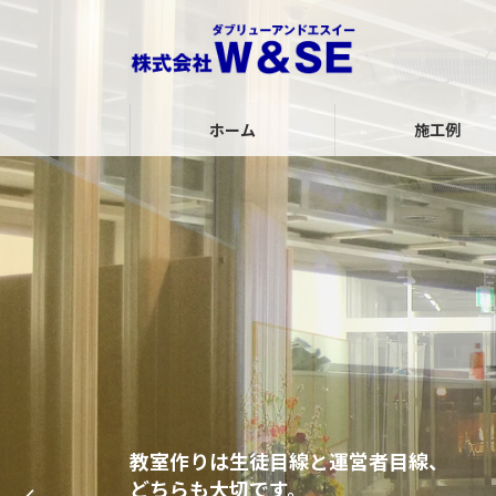
コ
ナ
ン
ビ
テ
ゲ
ン
ー
ツ
シ
ホーム
施工例
へ
ョ
ス
ン
キ
に
ッ
移
プ
動
教室作りは生徒目線と運営者目線、
教室作りは生徒目線と運営者目線、
教室作りは生徒目線と運営者目線、
どちらも大切です。
どちらも大切です。
どちらも大切です。