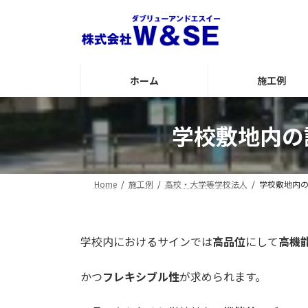
コ
ナ
ン
ビ
テ
ゲ
ン
ー
ツ
シ
ホーム
施工例
へ
ョ
ス
ン
キ
に
学校敷地内の
ッ
移
プ
動
Home
施工例
高校・大学等学校法人
学校敷地内の
学校内におけるサインでは
高品位
にして
高機
かつ
フレキシブル性
が求められます。